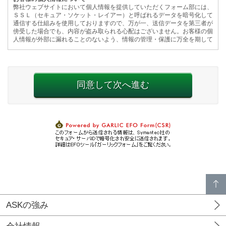
p
a
g
e
t
o
p
ASKの強み