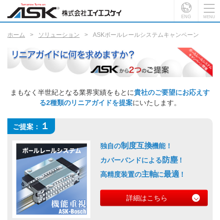
ENG
ホーム
ソリューション
ASKボールレールシステムキャンペーン
まもなく半世紀となる業界実績をもとに
貴社のご要望にお応えす
る2種類のリニアガイドを提案
にいたします。
１
ご提案：
制度互換
独自の
機能！
防塵
カバーバンドによる
！
主軸
最適
高精度装置の
に
！
詳細はこちら