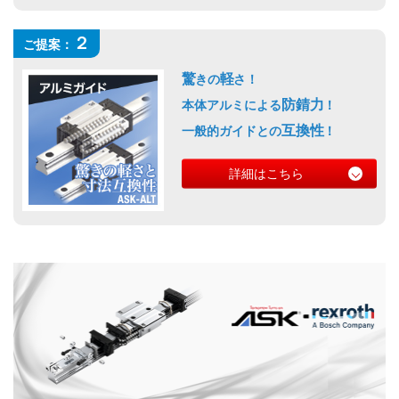
２
ご提案：
驚
軽
きの
さ！
防錆力
本体アルミによる
！
互換性
一般的ガイドとの
！
詳細はこちら